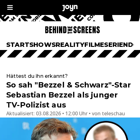
START
SHOWS
REALITY
FILME
SERIEN
DO
Hättest du ihn erkannt?
So sah "Bezzel & Schwarz"-Star
Sebastian Bezzel als junger
TV-Polizist aus
Aktualisiert:
03.08.2026 • 12:00 Uhr
von
teleschau