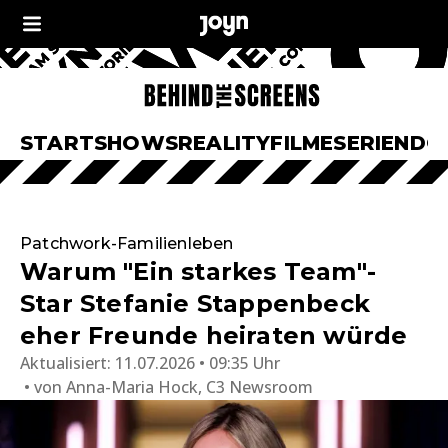
START
SHOWS
REALITY
FILME
SERIEN
DO
Patchwork-Familienleben
Warum "Ein starkes Team"-
Star Stefanie Stappenbeck
eher Freunde heiraten würde
Aktualisiert:
11.07.2026 • 09:35 Uhr
von
Anna-Maria Hock, C3 Newsroom