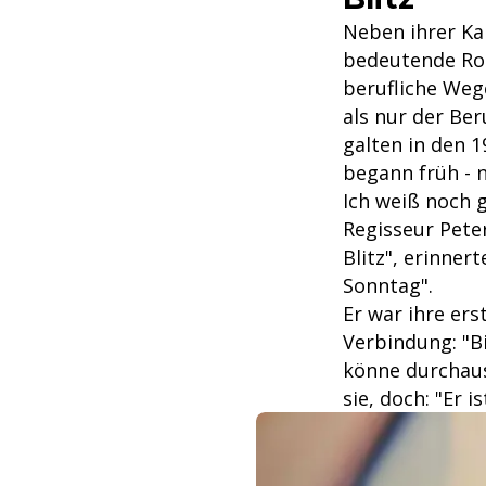
Neben ihrer Kar
bedeutende Roll
berufliche Weg
als nur der Ber
galten in den 
begann früh - 
Ich weiß noch 
Regisseur Peter
Blitz", erinner
Sonntag".
Er war ihre ers
Verbindung: "Bi
könne durchaus
sie, doch: "Er 