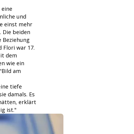
 eine
önliche und
e einst mehr
. Die beiden
re Beziehung
Flori war 17.
mit dem
en wie ein
 "Bild am
ine tiefe
sie damals. Es
ätten, erklärt
g ist."