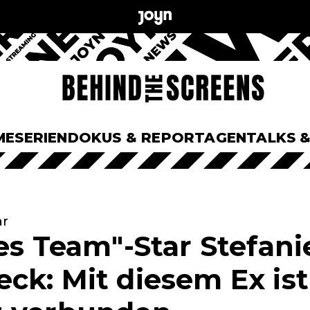
ME
SERIEN
DOKUS & REPORTAGEN
TALKS 
ar
es Team"-Star Stefani
k: Mit diesem Ex ist 