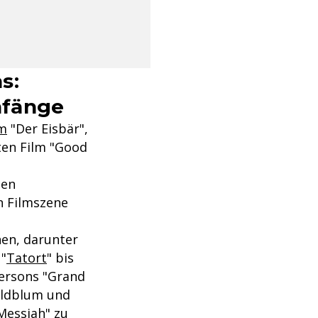
s:
nfänge
lm
"Der Eisbär",
ten Film "Good
nen
n Filmszene
nen, darunter
 "
Tatort
" bis
dersons "Grand
Goldblum und
"Messiah" zu