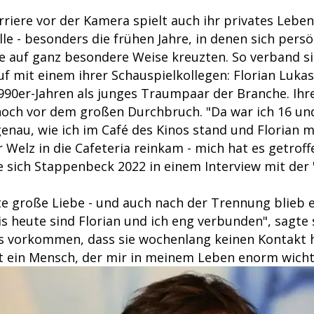
riere vor der Kamera spielt auch ihr privates Leben
e - besonders die frühen Jahre, in denen sich pers
e auf ganz besondere Weise kreuzten. So verband si
uf mit einem ihrer Schauspielkollegen: Florian Lukas
1990er-Jahren als junges Traumpaar der Branche. Ih
noch vor dem großen Durchbruch. "Da war ich 16 und 
genau, wie ich im Café des Kinos stand und Florian 
 Welz in die Cafeteria reinkam - mich hat es getroff
te sich Stappenbeck 2022 in einem Interview mit der
te große Liebe - und auch nach der Trennung blieb e
s heute sind Florian und ich eng verbunden", sagte 
 vorkommen, dass sie wochenlang keinen Kontakt h
ist ein Mensch, der mir in meinem Leben enorm wichti