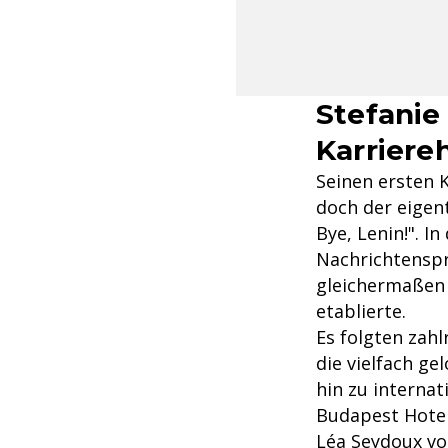
Stefanie
Karriere
Seinen ersten K
doch der eigen
Bye, Lenin!". I
Nachrichtenspr
gleichermaßen -
etablierte.
Es folgten zah
die vielfach ge
hin zu interna
Budapest Hotel
Léa Seydoux vor