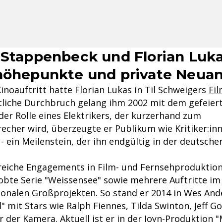
 Stappenbeck und Florian Luka
höhepunkte und private Neua
inoauftritt hatte Florian Lukas in Til Schweigers
Fi
tliche Durchbruch gelang ihm 2002 mit dem gefeier
n der Rolle eines Elektrikers, der kurzerhand zum
echer wird, überzeugte er Publikum wie Kritiker:in
 ein Meilenstein, der ihn endgültig in der deutsche
lreiche Engagements in Film- und Fernsehproduktio
lobte Serie "Weissensee" sowie mehrere Auftritte im
tionalen Großprojekten. So stand er 2014 in Wes An
" mit Stars wie Ralph Fiennes, Tilda Swinton, Jeff 
 der Kamera. Aktuell ist er in der Joyn-Produktion 