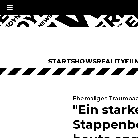
START
SHOWS
REALITY
FIL
Ehemaliges Traumpa
"Ein stark
Stappenbec