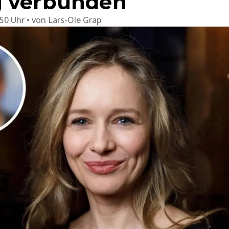
g verbunden
:50 Uhr
von
Lars-Ole Grap