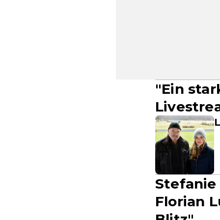
"Ein sta
Livestr
L
Stefanie
Florian 
Blitz"