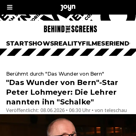
START
SHOWS
REALITY
FILME
SERIEN
DO
Berühmt durch "Das Wunder von Bern"
"Das Wunder von Bern"-Star
Peter Lohmeyer: Die Lehrer
nannten ihn "Schalke"
Veröffentlicht:
08.06.2026 • 06:30 Uhr
von
teleschau