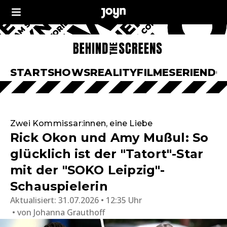
START
SHOWS
REALITY
FILME
SERIEN
DO
Zwei Kommissar:innen, eine Liebe
Rick Okon und Amy Mußul: So
glücklich ist der "Tatort"-Star
mit der "SOKO Leipzig"-
Schauspielerin
Aktualisiert:
31.07.2026 • 12:35 Uhr
von
Johanna Grauthoff