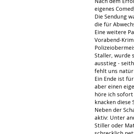
Nach dem Erfol
eigenes Comedy
Die Sendung wa
die für Abwech
Eine weitere Pa
Vorabend-Krimis
Polizeiobermei
Staller, wurde 
ausstieg - seit
fehlt uns natür
Ein Ende ist fü
aber einen eig
höre ich sofort
knacken diese S
Neben der Scha
aktiv: Unter an
Stiller oder Ma
schrecklich net