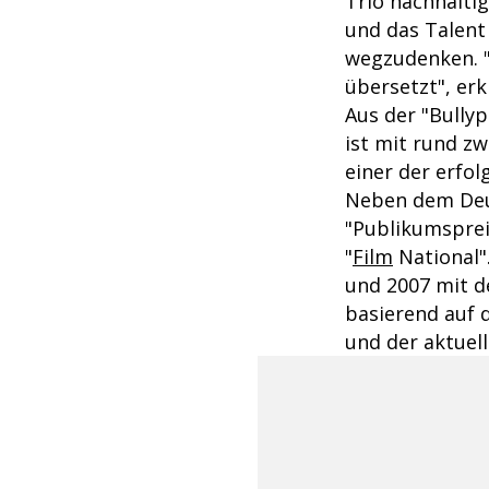
Trio nachhalti
und das Talent
wegzudenken. "
übersetzt", erk
Aus der "Bullyp
ist mit rund zw
einer der erfo
Neben dem Deut
"Publikumsprei
"
Film
National".
und 2007 mit de
basierend auf d
und der aktuell