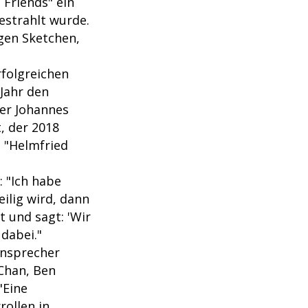
 Friends" ein
estrahlt wurde.
gen Sketchen,
rfolgreichen
 Jahr den
ter Johannes
t, der 2018
. "Helmfried
: "Ich habe
ilig wird, dann
t und sagt: 'Wir
 dabei."
onsprecher
 Chan, Ben
"Eine
rollen in