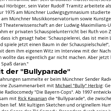
aul Hörbiger, sein Vater Rudolf Tramitz arbeitete 
ur 1975 am Münchner Ludwigsgymnasium studierte
e am Münchner Musikkonservatorium sowie Kunstge
d Theaterwissenschaft an der Ludwig-Maximilians-Un
ahm er privaten Schauspielunterricht bei Ruth von 
, dass ich gesagt habe: 'Schauspielerei, das ist mein
d spiele jetzt einen Baum in der Schauspielschule!",
it dem ihm eigenen Witz im Interview mit der Nach
ch wollte das eigentlich gar nicht machen. Aber jetzt
l Spaß daran."
it der "Bullyparade"
fahrungen sammelte er beim Münchner Sender Radi
eine Zusammenarbeit mit
Michael "Bully" Herbig
: G
die Radiocomedy "Die Bayern-Cops". Ab 1997 entwicke
nsam mit
Rick Kavanian
die "Bullyparade", die zwisch
eben lief. Mit kultigen Sketchen und originellem Hu