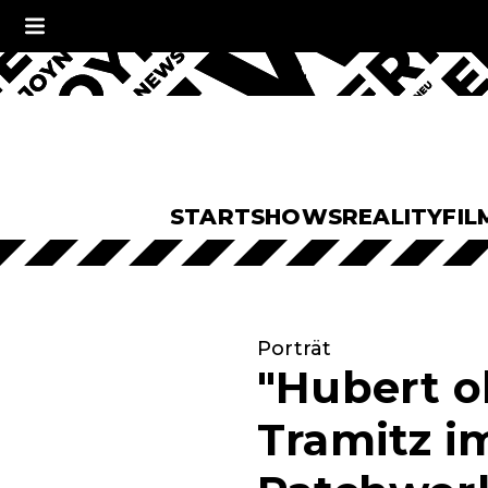
START
SHOWS
REALITY
FIL
Porträt
"Hubert o
Tramitz im