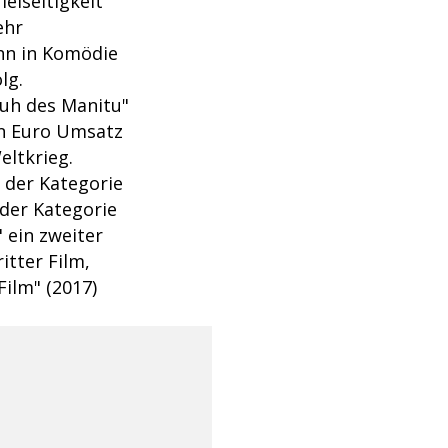
elseitigkeit
ehr
ihn in Komödie
lg.
huh des Manitu"
en Euro Umsatz
eltkrieg.
 der Kategorie
der Kategorie
" ein zweiter
itter Film,
Film" (2017)