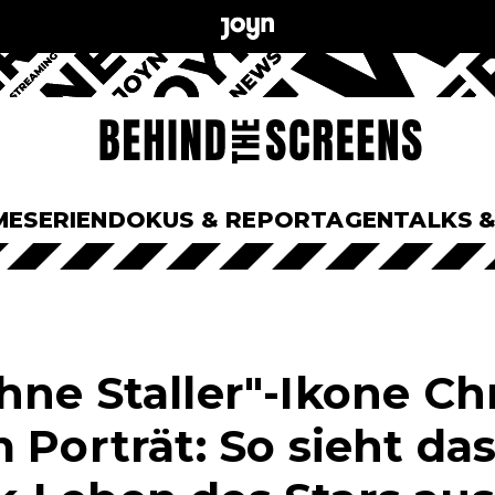
ME
SERIEN
DOKUS & REPORTAGEN
TALKS 
hne Staller"-Ikone Chr
 Porträt: So sieht da