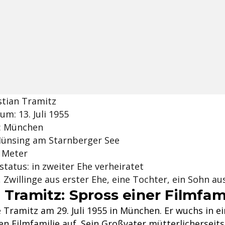
stian Tramitz
m: 13. Juli 1955
: München
ünsing am Starnberger See
3 Meter
tatus: in zweiter Ehe verheiratet
r, Zwillinge aus erster Ehe, eine Tochter, ein Sohn au
 Tramitz: Spross einer Filmfam
Tramitz am 29. Juli 1955 in München. Er wuchs in ei
en Filmfamilie auf. Sein Großvater mütterlicherseit