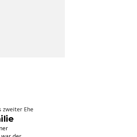
s zweiter Ehe
ilie
ner
s war der