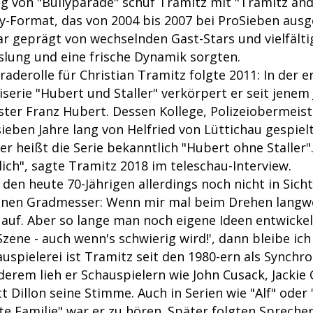
g von "Bullyparade" schuf Tramitz mit "Tramitz and
-Format, das von 2004 bis 2007 bei ProSieben ausg
r geprägt von wechselnden Gast-Stars und vielfälti
slung und eine frische Dynamik sorgten.
raderolle für Christian Tramitz folgte 2011: In der e
erie "Hubert und Staller" verkörpert er seit jenem
ster Franz Hubert. Dessen Kollege, Polizeiobermeis
sieben Jahre lang von Helfried von Lüttichau gespiel
her heißt die Serie bekanntlich "Hubert ohne Staller"
lich", sagte Tramitz 2018 im teleschau-Interview.
r den heute 70-Jährigen allerdings noch nicht in Sicht
enen Gradmesser: Wenn mir mal beim Drehen langwe
 auf. Aber so lange man noch eigene Ideen entwickel
zene - auch wenn's schwierig wird!', dann bleibe ich
uspielerei ist Tramitz seit den 1980-ern als Synchr
derem lieh er Schauspielern wie John Cusack, Jackie
tt Dillon seine Stimme. Auch in Serien wie "Alf" oder 
te Familie" war er zu hören. Später folgten Sprecher