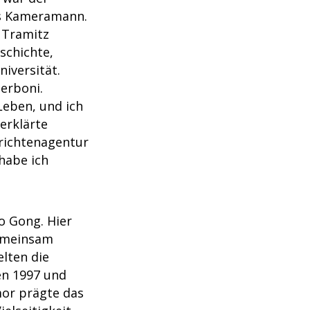
als Kameramann.
 Tramitz
schichte,
iversität.
Zerboni.
 Leben, und ich
 erklärte
richtenagentur
 habe ich
o Gong. Hier
emeinsam
lten die
en 1997 und
mor prägte das