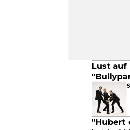
Lust auf
"Bullypa
S
"Hubert 