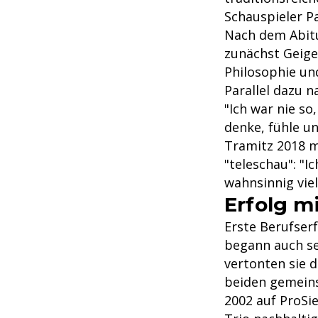
Schauspieler P
Nach dem Abit
zunächst Geig
Philosophie un
Parallel dazu n
"Ich war nie so
denke, fühle un
Tramitz 2018 m
"teleschau": "I
wahnsinnig vie
Erfolg m
Erste Berufser
begann auch s
vertonten sie 
beiden gemei
2002 auf ProSi