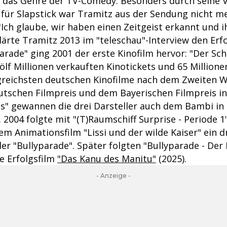
g das Genre der TV-Comedy. Besonders durch seine Vi
 für Slapstick war Tramitz aus der Sendung nicht m
Ich glaube, wir haben einen Zeitgeist erkannt und 
lärte Tramitz 2013 im "teleschau"-Interview den Erfo
arade" ging 2001 der erste Kinofilm hervor: "Der Sc
ölf Millionen verkauften Kinotickets und 65 Million
lgreichsten deutschen Kinofilme nach dem Zweiten W
schen Filmpreis und dem Bayerischen Filmpreis in
s" gewannen die drei Darsteller auch dem Bambi in 
 2004 folgte mit "(T)Raumschiff Surprise - Periode 1
m Animationsfilm "Lissi und der wilde Kaiser" ein dr
er "Bullyparade". Später folgten "Bullyparade - Der 
e Erfolgsfilm
"Das Kanu des Manitu"
(2025).
- Anzeige -