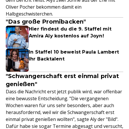
dem Bericht heißt. Alys zwei Söhne aus der Ehe mit
Oliver Pocher bekommen damit ein
Halbgeschwisterchen.
"Das große Promibacken"
Hier findest du die 9. Staffel mit
Amira Aly kostenlos auf Joyn!
In Staffel 10 beweist Paula Lambert
ihr Backtalent
"Schwangerschaft erst einmal privat
genießen"
Dass die Nachricht erst jetzt publik wird, war offenbar
eine bewusste Entscheidung. "Die vergangenen
Wochen waren für uns sehr besonders, aber auch
herausfordernd, weil wir die Schwangerschaft erst
einmal privat genießen wollten", sagte Aly der "Bild".
Dafür habe sie sogar Termine abgesagt und versucht,