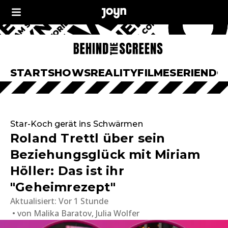
START
SHOWS
REALITY
FILME
SERIEN
DO
Star-Koch gerät ins Schwärmen
Roland Trettl über sein
Beziehungsglück mit Miriam
Höller: Das ist ihr
"Geheimrezept"
Aktualisiert:
Vor 1 Stunde
von
Malika Baratov, Julia Wolfer