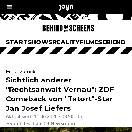
START
SHOWS
REALITY
FILME
SERIEN
DO
Er ist zurück
Sichtlich anderer
"Rechtsanwalt Vernau": ZDF-
Comeback von "Tatort"-Star
Jan Josef Liefers
Aktualisiert:
11.06.2026 • 08:50 Uhr
von
teleschau, C3 Newsroom