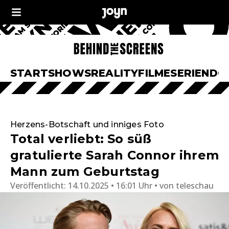
START
SHOWS
REALITY
FILME
SERIEN
DO
Herzens-Botschaft und inniges Foto
Total verliebt: So süß
gratulierte Sarah Connor ihrem
Mann zum Geburtstag
Veröffentlicht:
14.10.2025 • 16:01 Uhr
von
teleschau