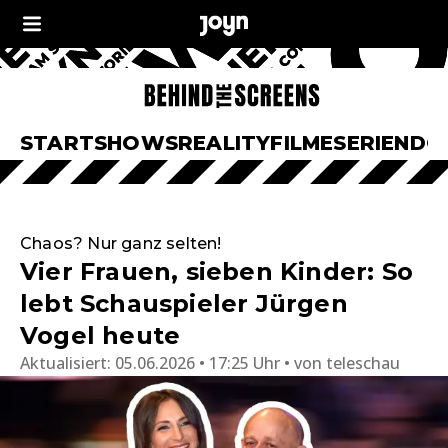
START
SHOWS
REALITY
FILME
SERIEN
DO
Chaos? Nur ganz selten!
Vier Frauen, sieben Kinder: So
lebt Schauspieler Jürgen
Vogel heute
Aktualisiert:
05.06.2026 • 17:25 Uhr
von
teleschau