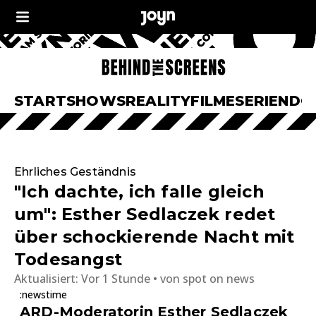
START
SHOWS
REALITY
FILME
SERIEN
DO
Ehrliches Geständnis
"Ich dachte, ich falle gleich
um": Esther Sedlaczek redet
über schockierende Nacht mit
Todesangst
Aktualisiert:
Vor 1 Stunde
von
spot on news
:newstime
ARD-Moderatorin Esther Sedlaczek