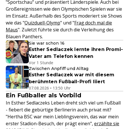
"Sportschau" und präsentiert Länderspiele. Auch bei
Großereignissen wie den Olympischen Spielen war sie
im Einsatz. Außerhalb des Sports moderiert sie Shows
wie das "
Quizduell-Olymp
" und "
Frag doch mal die
Maus
". Zuletzt führte sie durch die Verleihung des
Blauen Panthers.
Sie war schon 16
Esther Sedlaczek lernte ihren Promi-
Vater am Telefon kennen
Vor 1 Stunde
Zwischen Anpfiff und Alltag
Esther Sedlaczek war mit diesem
berühmten Fußball-Profi liiert
07.08.2026 • 13:50 Uhr
Ein Fußballer als Vorbild
In Esther Sedlaczeks Leben dreht sich viel um Fußball
- fiebert die gebürtige Berlinerin auch privat mit?
"Hertha BSC war mein Lieblingsverein, das war mein
erster Stadion-Besuch, der prägt einen",
erzählte sie