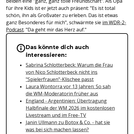
beiden eine "ganz, ganz tolle Freundschaft". Als Opa
für ihre Kids ist er jetzt auch präsent: "Es ist total
schön, ihn als Großvater zu erleben. Das ist etwas
ganz Besonderes für mich", schwärmte sie
im WDR-2-
Podcast
. "Da geht mir das Herz auf."
Das könnte dich auch
Wichtige Hinweise & Informationen 
interessieren:
Sabrina Schlotterbeck: Warum die Frau
von Nico Schlotterbeck nicht ins
"Spielerfrauen"-Klischee passt
Laura Wontorra vor 13 Jahren: So sah
die WM-Moderatorin früher aus
England - Argentinien: Übertragung
Halbfinale der WM 2026 im kostenlosen
Livestream und im Free-TV
Janin Ullmann zu Botox & Co. - hat sie
was bei sich machen lassen?