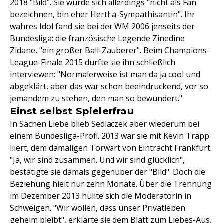
2018 "Bild"
. Sie würde sich allerdings "nicht als Fan
bezeichnen, bin eher Hertha-Sympathisantin". Ihr
wahres Idol fand sie bei der WM 2006 jenseits der
Bundesliga: die französische Legende Zinedine
Zidane, "ein großer Ball-Zauberer". Beim Champions-
League-Finale 2015 durfte sie ihn schließlich
interviewen: "Normalerweise ist man da ja cool und
abgeklärt, aber das war schon beeindruckend, vor so
jemandem zu stehen, den man so bewundert."
Einst selbst Spielerfrau
In Sachen Liebe blieb Sedlaczek aber wiederum bei
einem Bundesliga-Profi. 2013 war sie mit Kevin Trapp
liiert, dem damaligen Torwart von Eintracht Frankfurt.
"Ja, wir sind zusammen. Und wir sind glücklich",
bestätigte sie damals gegenüber der "Bild". Doch die
Beziehung hielt nur zehn Monate. Über die Trennung
im Dezember 2013 hüllte sich die Moderatorin in
Schweigen. "Wir wollen, dass unser Privatleben
geheim bleibt",
erklärte sie dem Blatt zum Liebes-Aus
.