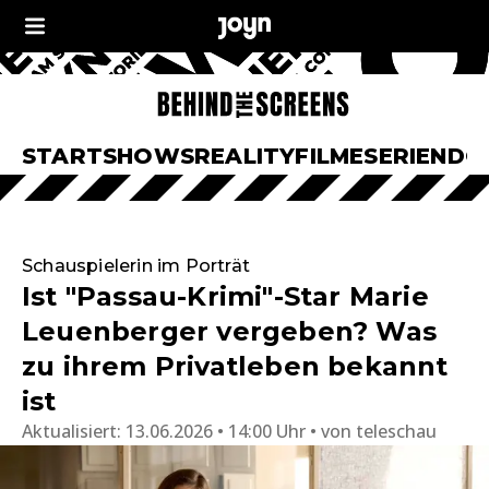
START
SHOWS
REALITY
FILME
SERIEN
DO
Schauspielerin im Porträt
Ist "Passau-Krimi"-Star Marie
Leuenberger vergeben? Was
zu ihrem Privatleben bekannt
ist
Aktualisiert:
13.06.2026 • 14:00 Uhr
von
teleschau