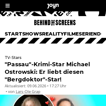
START
SHOWS
REALITY
FILME
SERIEN
DO
TV-Stars
"Passau"-Krimi-Star Michael
Ostrowski: Er liebt diesen
"Bergdoktor"-Star!
Aktualisiert:
09.06.2026 • 17:27 Uhr
von
Lars-Ole Grap