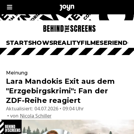
START
SHOWS
REALITY
FILME
SERIEN
DO
Meinung
Lara Mandokis Exit aus dem
"Erzgebirgskrimi": Fan der
ZDF-Reihe reagiert
Aktualisiert:
04.07.2026 • 09:04 Uhr
von
Nicola Schiller