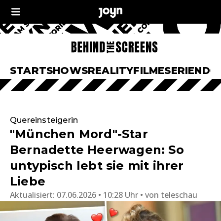
START
SHOWS
REALITY
FILME
SERIEN
DO
Quereinsteigerin
"München Mord"-Star
Bernadette Heerwagen: So
untypisch lebt sie mit ihrer
Liebe
Aktualisiert:
07.06.2026 • 10:28 Uhr
von
teleschau