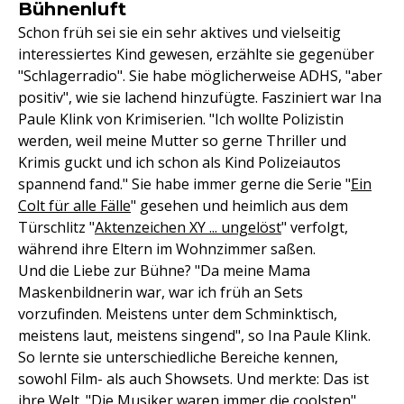
Bühnenluft
Schon früh sei sie ein sehr aktives und vielseitig
interessiertes Kind gewesen, erzählte sie gegenüber
"Schlagerradio". Sie habe möglicherweise ADHS, "aber
positiv", wie sie lachend hinzufügte. Fasziniert war Ina
Paule Klink von Krimiserien. "Ich wollte Polizistin
werden, weil meine Mutter so gerne Thriller und
Krimis guckt und ich schon als Kind Polizeiautos
spannend fand." Sie habe immer gerne die Serie "
Ein
Colt für alle Fälle
" gesehen und heimlich aus dem
Türschlitz "
Aktenzeichen XY ... ungelöst
" verfolgt,
während ihre Eltern im Wohnzimmer saßen.
Und die Liebe zur Bühne? "Da meine Mama
Maskenbildnerin war, war ich früh an Sets
vorzufinden. Meistens unter dem Schminktisch,
meistens laut, meistens singend", so Ina Paule Klink.
So lernte sie unterschiedliche Bereiche kennen,
sowohl Film- als auch Showsets. Und merkte: Das ist
ihre Welt. "Die Musiker waren immer die coolsten",