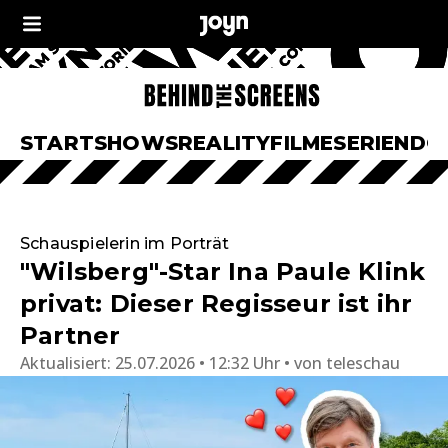
START
SHOWS
REALITY
FILME
SERIEN
DO
Schauspielerin im Porträt
"Wilsberg"-Star Ina Paule Klink
privat: Dieser Regisseur ist ihr
Partner
Aktualisiert:
25.07.2026 • 12:32 Uhr
von
teleschau