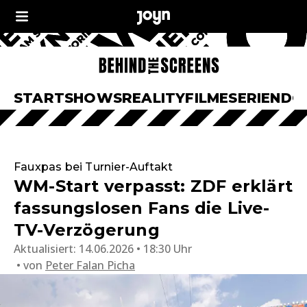
START
SHOWS
REALITY
FILME
SERIEN
DO
Fauxpas bei Turnier-Auftakt
WM-Start verpasst: ZDF erklärt
fassungslosen Fans die Live-
TV-Verzögerung
Aktualisiert:
14.06.2026 • 18:30 Uhr
von
Peter Falan Picha