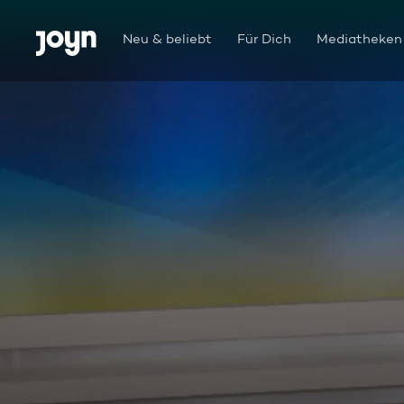
Zum Inhalt springen
Barrierefrei
Neu & beliebt
Für Dich
Mediatheken