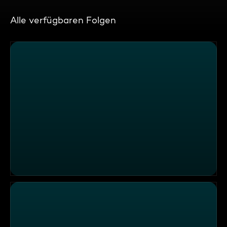
Alle verfügbaren Folgen
Die Formel 1 zieht ins Miniaturwunderland ein