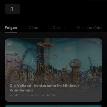
Folgen
Clips
Details
Ähnliche Videos
12
Die Voltron-Achterbahn im Miniatur
Wunderland
94 Min.
Folge vom 26.07.2026