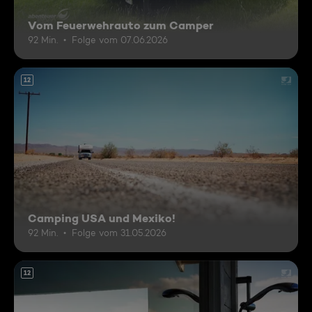
Vom Feuerwehrauto zum Camper
92 Min.
Folge vom 07.06.2026
12
Camping USA und Mexiko!
92 Min.
Folge vom 31.05.2026
12