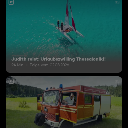
12
Judith reist: Urlaubszwilling Thessaloniki!
94 Min.
Folge vom 02.08.2026
12