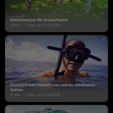
Schatzsuche für Erwachsene
92 Min.
Folge vom 26.04.2026
12
Cornel erlebt Hawaii von seinen schönsten
Seiten
91 Min.
Folge vom 19.04.2026
12