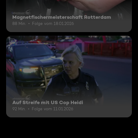
Magnetfischermeisterschaft Rotterdam
88 Min.
Folge vom 18.01.2026
12
Auf Streife mit US Cop Heidi
92 Min.
Folge vom 11.01.2026