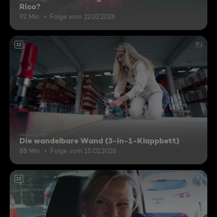
Rico?
92 Min.
Folge vom 22.02.2026
12
Die wandelbare Wand (3-in-1-Klappbett)
88 Min.
Folge vom 15.02.2026
12