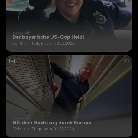
Der bayerische US-Cop Heidi
88 Min.
Folge vom 08.02.2026
12
Mit dem Nachtzug durch Europa
92 Min.
Folge vom 01.02.2026