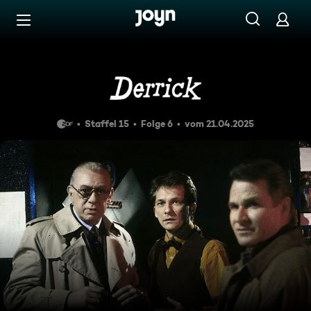
Zum Inhalt springen
Barrierefrei
Billies schöne, neue Welt
Staffel 15
Folge 6
vom 21.04.2025