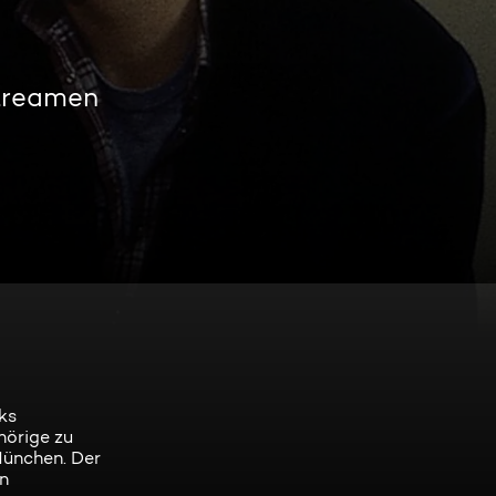
streamen
ks
hörige zu
München. Der
en