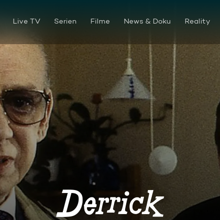
Live TV
Serien
Filme
News & Doku
Reality
Riekes trauriger Nachbar