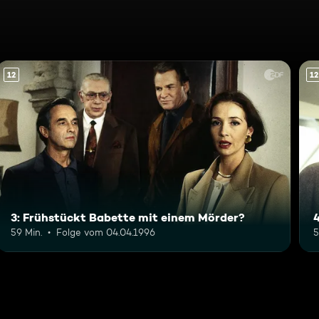
12
12
3: Frühstückt Babette mit einem Mörder?
59 Min.
Folge vom 04.04.1996
5