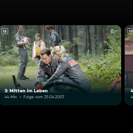
12
12
3: Mitten im Leben
44 Min.
Folge vom 25.04.2007
4