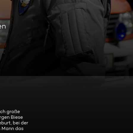
en
ich große
ürgen Biese
burt, bei der
en Mann das