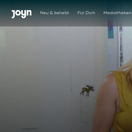
Zum Inhalt springen
Barrierefrei
Neu & beliebt
Für Dich
Mediatheken