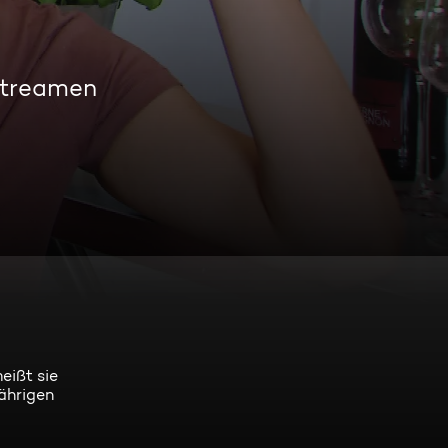
streamen
eißt sie
jährigen