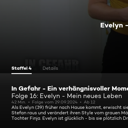
Evelyn 
Staffel 4
Details
In Gefahr - Ein verhängnisvoller Mom
Folge 16: Evelyn - Mein neues Leben
42 Min.
Folge vom 29.09.2024
Ab 12
Als Evelyn (39) früher nach Hause kommt, erwischt si
Stefan raus und verändert ihren Style vom grauen Mäu
Tochter Finja. Evelyn ist glücklich - bis sie plötzlich D