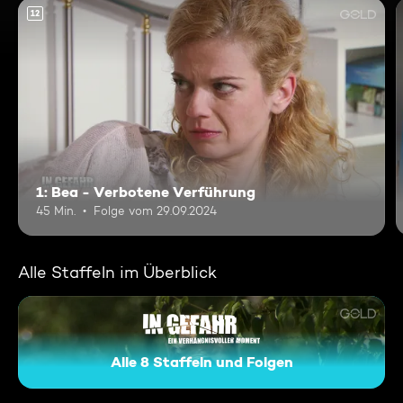
12
1: Bea - Verbotene Verführung
45 Min.
Folge vom 29.09.2024
Alle Staffeln im Überblick
Alle 8 Staffeln und Folgen
In Gefahr - Ein verhängnisvo