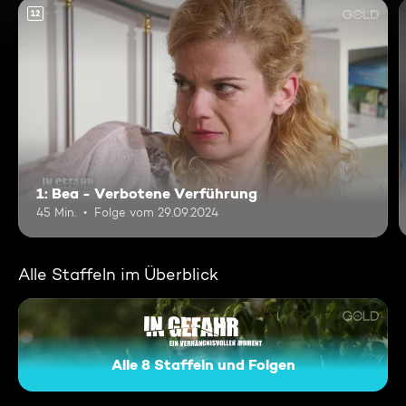
12
1: Bea - Verbotene Verführung
45 Min.
Folge vom 29.09.2024
Alle Staffeln im Überblick
Alle 8 Staffeln und Folgen
In Gefahr - Ein verhängnisvo