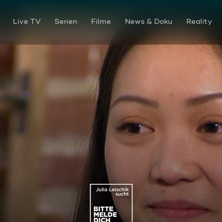
Live TV
Serien
Filme
News & Doku
Reality
Trennungskind Butsara sehnt 