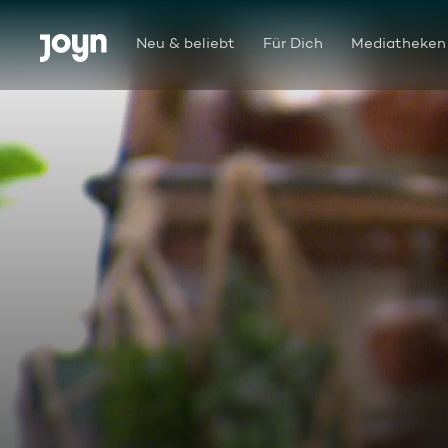
Zum Inhalt springen
Barrierefrei
Neu & beliebt
Für Dich
Mediatheken