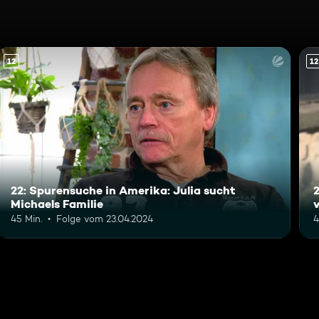
12
12
22: Spurensuche in Amerika: Julia sucht
2
Michaels Familie
45 Min.
Folge vom 23.04.2024
4