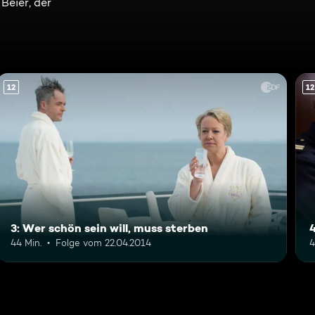
Beier, der
12
12
3: Wer schön sein will, muss sterben
44 Min.
Folge vom 22.04.2014
4