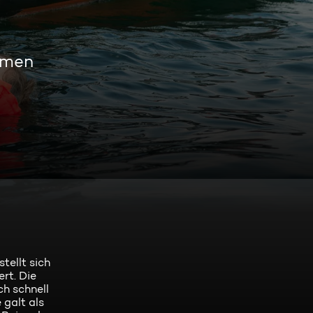
amen
tellt sich
rt. Die
ch schnell
 galt als