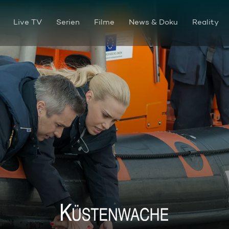
Live TV
Serien
Filme
News & Doku
Reality
Der Tod segelt mit