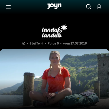
Zum Inhalt springen
Barrierefrei
Nidwalden - zwischen See un
Staffel 4
Folge 5
vom 17.07.2019