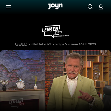
Zum Inhalt springen
Barrierefrei
Ein nervender Kakadu und ein 
Staffel 2023
Folge 5
vom 16.03.2023