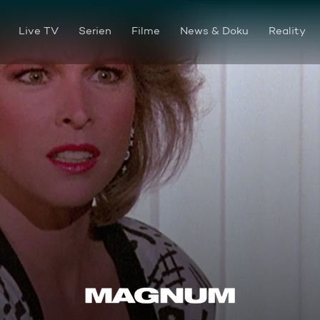
Live TV
Serien
Filme
News & Doku
Reality
Schwesternliebe