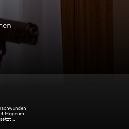
amen
verschwunden
indet Magnum
tzt ...