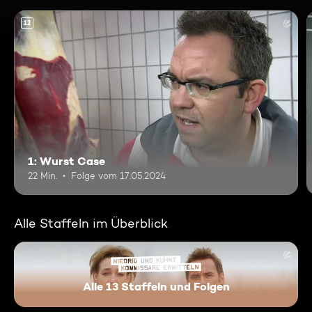
12
1: Wurst Case
22 Min.
Folge vom 17.05.2024
Alle Staffeln im Überblick
Alle 13 Staffeln und Folgen
Niedrig und Kuhnt - Komissar