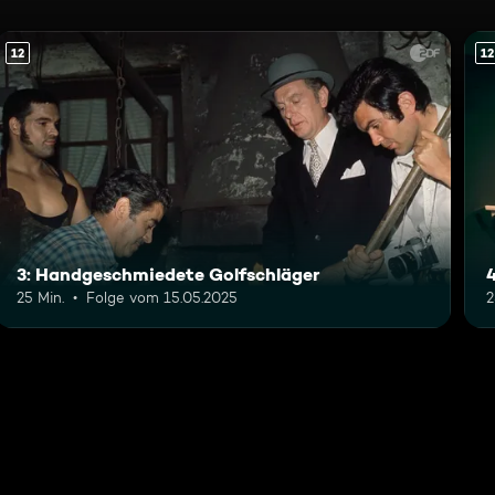
12
12
3: Handgeschmiedete Golfschläger
25 Min.
Folge vom 15.05.2025
2