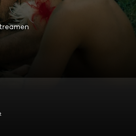
streamen
t