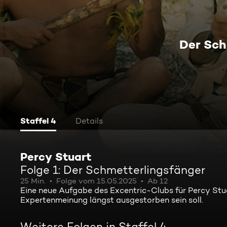
Der Sch
Staffel 4
Details
Percy Stuart
Folge 1: Der Schmetterlingsfänger
25 Min.
Folge vom 15.05.2025
Ab 12
Eine neue Aufgabe des Excentric-Clubs für Percy Stuar
Expertenmeinung längst ausgestorben sein soll.
Weitere Folgen in Staffel 4