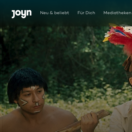
Zum Inhalt springen
Barrierefrei
Neu & beliebt
Für Dich
Mediatheken