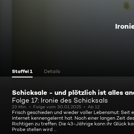
Ironi
Staffel 1
Details
Schicksale - und plötzlich ist alles a
Folge 17: Ironie des Schicksals
23 Min.
Folge vom 30.01.2025
Ab 12
Frisch geschieden und wieder voller Lebensmut: Seit 
Internet kennengelernt hat. Nach einer langen Zeit de
Richtigen zu treffen. Die 43-Jährige kann ihr Glück ka
Probe stellen wird ...