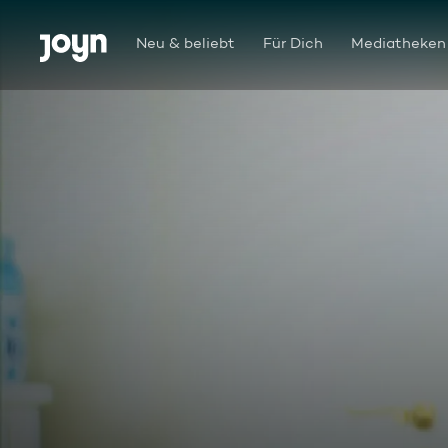
Zum Inhalt springen
Barrierefrei
Neu & beliebt
Für Dich
Mediatheken