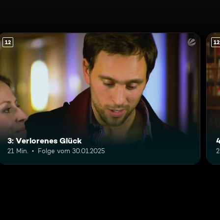
12
12
3: Verlorenes Glück
21 Min.
Folge vom 30.01.2025
2