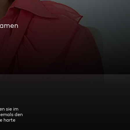
reamen
en sie im
 jemals den
ne harte