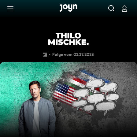
Zum Inhalt springen
Barrierefrei
THILO MISCHKE. Dikta-Tour. 
Folge vom 01.12.2025