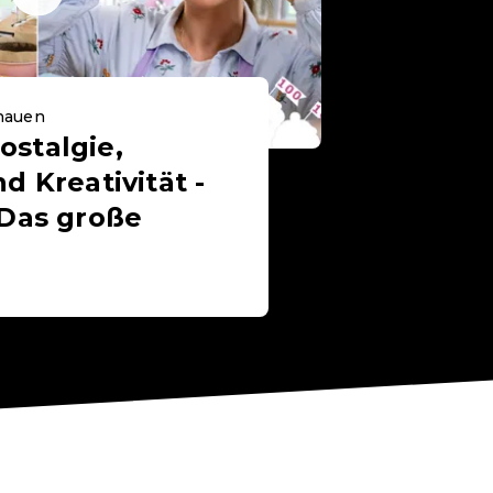
chauen
ostalgie,
d Kreativität -
"Das große