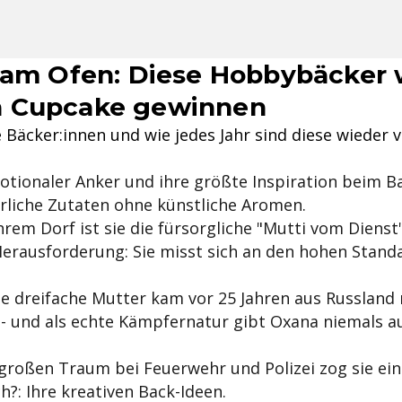
 am Ofen: Diese Hobbybäcker wo
n Cupcake gewinnen
äcker:innen und wie jedes Jahr sind diese wieder vo
otionaler Anker und ihre größte Inspiration beim Ba
türliche Zutaten ohne künstliche Aromen.
hrem Dorf ist sie die fürsorgliche "Mutti vom Dienst"
erausforderung: Sie misst sich an den hohen Standa
e dreifache Mutter kam vor 25 Jahren aus Russland 
 - und als echte Kämpfernatur gibt Oxana niemals a
großen Traum bei Feuerwehr und Polizei zog sie ein
ch?: Ihre kreativen Back-Ideen.