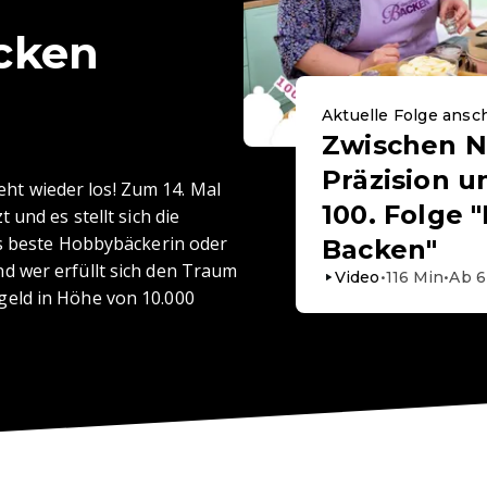
cken
Aktuelle Folge ans
Zwischen N
Präzision un
geht wieder los! Zum 14. Mal
100. Folge 
 und es stellt sich die
ds beste Hobbybäckerin oder
Backen"
 wer erfüllt sich den Traum
Video
•
116
Min
•
Ab
6
eld in Höhe von 10.000