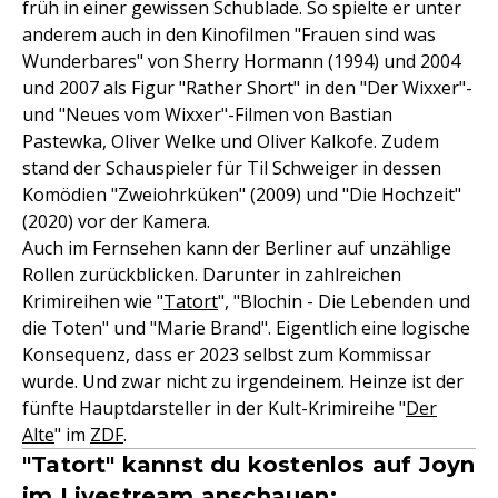
früh in einer gewissen Schublade. So spielte er unter
anderem auch in den Kinofilmen "Frauen sind was
Wunderbares" von Sherry Hormann (1994) und 2004
und 2007 als Figur "Rather Short" in den "Der Wixxer"-
und "Neues vom Wixxer"-Filmen von Bastian
Pastewka, Oliver Welke und Oliver Kalkofe. Zudem
stand der Schauspieler für Til Schweiger in dessen
Komödien "Zweiohrküken" (2009) und "Die Hochzeit"
(2020) vor der Kamera.
Auch im Fernsehen kann der Berliner auf unzählige
Rollen zurückblicken. Darunter in zahlreichen
Krimireihen wie "
Tatort
", "Blochin - Die Lebenden und
die Toten" und "Marie Brand". Eigentlich eine logische
Konsequenz, dass er 2023 selbst zum Kommissar
wurde. Und zwar nicht zu irgendeinem. Heinze ist der
fünfte Hauptdarsteller in der Kult-Krimireihe "
Der
Alte
" im
ZDF
.
"Tatort" kannst du kostenlos auf Joyn
im Livestream anschauen: