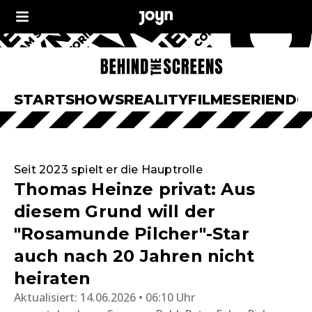
START
SHOWS
REALITY
FILME
SERIEN
DO
Seit 2023 spielt er die Hauptrolle
Thomas Heinze privat: Aus
diesem Grund will der
"Rosamunde Pilcher"-Star
auch nach 20 Jahren nicht
heiraten
Aktualisiert:
14.06.2026 • 06:10 Uhr