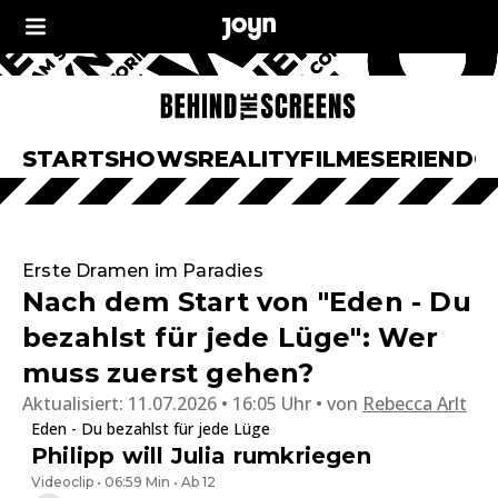
START
SHOWS
REALITY
FILME
SERIEN
DO
Erste Dramen im Paradies
Nach dem Start von "Eden - Du
bezahlst für jede Lüge": Wer
muss zuerst gehen?
Aktualisiert:
11.07.2026 • 16:05 Uhr
von
Rebecca Arlt
Eden - Du bezahlst für jede Lüge
Philipp will Julia rumkriegen
Videoclip • 06:59 Min • Ab 12