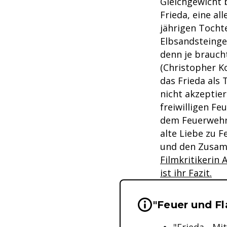
Gleichgewicht 
Frieda, eine al
jährigen Tochte
Elbsandsteingeb
denn je braucht
(Christopher Ko
das Frieda als
nicht akzeptie
freiwilligen Fe
dem Feuerwehr
alte Liebe zu F
und den Zusamm
Filmkritikerin
ist ihr Fazit.
Wichtige Hinwei
"Feuer und F