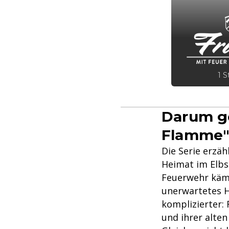
1 S
Darum ge
Flamme
Die Serie erzäh
Heimat im Elbs
Feuerwehr kämp
unerwartetes H
komplizierter
und ihrer alten