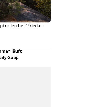
trollen bei "Frieda -
amme" läuft
aily-Soap