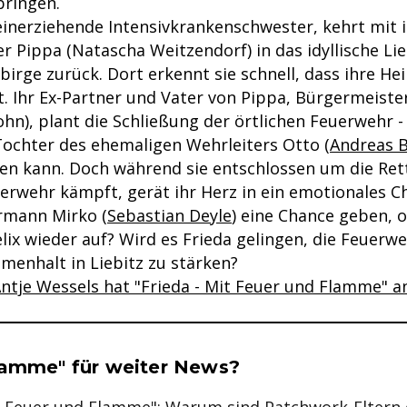
bringen.
leinerziehende Intensivkrankenschwester, kehrt mit i
r Pippa (Natascha Weitzendorf) in das idyllische Lie
irge zurück. Dort erkennt sie schnell, dass ihre He
. Ihr Ex-Partner und Vater von Pippa, Bürgermeister
hn), plant die Schließung der örtlichen Feuerwehr -
 Tochter des ehemaligen Wehrleiters Otto (
Andreas 
ren kann. Doch während sie entschlossen um die Ret
uerwehr kämpft, gerät ihr Herz in ein emotionales Ch
mann Mirko (
Sebastian Deyle
) eine Chance geben, 
elix wieder auf? Wird es Frieda gelingen, die Feuerw
enhalt in Liebitz zu stärken?
 Antje Wessels hat "Frieda - Mit Feuer und Flamme" 
se & Informationen zum Inhalt
lamme" für weiter News?