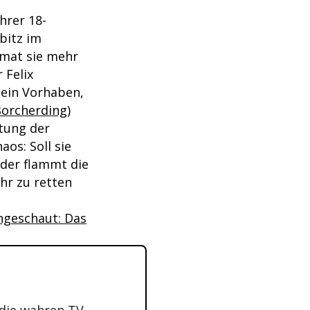
hrer 18-
bitz im
imat sie mehr
 Felix
 ein Vorhaben,
Borcherding
)
tung der
aos: Soll sie
oder flammt die
ehr zu retten
angeschaut: Das