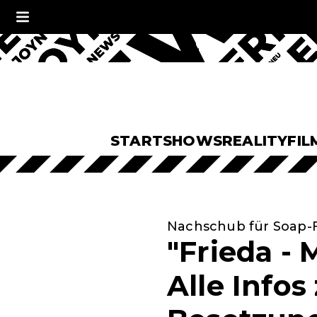
START
SHOWS
REALITY
FIL
Nachschub für Soap-
"Frieda - 
Alle Info