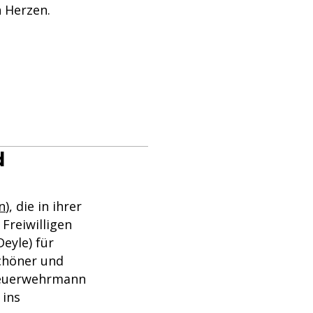
 Herzen.
d
n
), die in ihrer
Freiwilligen
eyle) für
schöner und
Feuerwehrmann
, ins