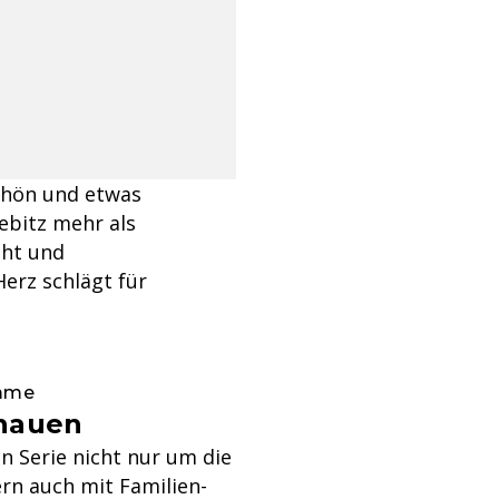
 schön und etwas
iebitz mehr als
cht und
erz schlägt für
amme
chauen
n Serie nicht nur um die
rn auch mit Familien-