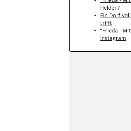
"Frieda - M
Helden?
Ein Dorf vol
trifft
"Frieda - M
Instagram