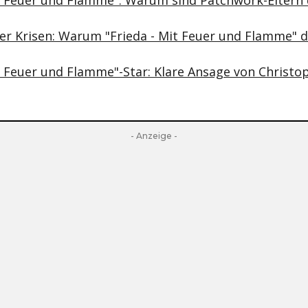
it Feuer und Flamme": Warum sind Patchwork-Eltern 
ler Krisen: Warum "Frieda - Mit Feuer und Flamme" d
it Feuer und Flamme"-Star: Klare Ansage von Christo
- Anzeige -