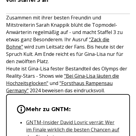
von Staffel 3 an
Zusammen mit ihrer besten Freundin und
Mitstreiterin Sarah Knappik blüht die Topmodel-
Anwärterin regelmäßig auf - und macht Staffel 3 zu
etwas ganz Besonderem. Ihr Ausruf
"Zack die
Bohne"
wird zum Leitsatz der Fans. Bis heute ist der
Spruch Kult. Am Ende reicht es für Gina-Lisa nur für
den zwölften Platz.
Heute ist Gina-Lisa fester Bestandteil des Olymps der
Reality-Stars - Shows wie
"Bei Gina‑Lisa läuten die
Hochzeitsglocken"
und
"Forsthaus Rampensau
Germany"
2024 beweisen das eindrucksvoll.
Wichtige Hinweise & Informationen 
Mehr zu GNTM:
GNTM-Insider David Lovric verrät: Wer
im Finale wirklich die besten Chancen auf