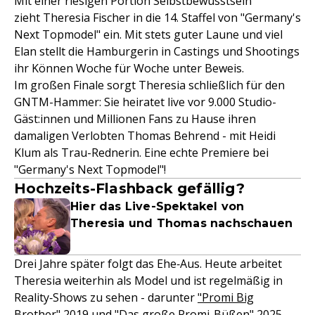
Mit einer riesigen Portion Selbstbewusstsein
zieht Theresia Fischer in die 14. Staffel von "Germany's
Next Topmodel" ein. Mit stets guter Laune und viel
Elan stellt die Hamburgerin in Castings und Shootings
ihr Können Woche für Woche unter Beweis.
Im großen Finale sorgt Theresia schließlich für den
GNTM-Hammer: Sie heiratet live vor 9.000 Studio-
Gäst:innen und Millionen Fans zu Hause ihren
damaligen Verlobten Thomas Behrend - mit Heidi
Klum als Trau-Rednerin. Eine echte Premiere bei
"Germany's Next Topmodel"!
Hochzeits-Flashback gefällig?
Hier das Live-Spektakel von
Theresia und Thomas nachschauen
Drei Jahre später folgt das Ehe‑Aus. Heute arbeitet
Theresia weiterhin als Model und ist regelmäßig in
Reality‑Shows zu sehen - darunter
"Promi Big
Brother"
2019 und "
Das große Promi-Büßen
" 2025.