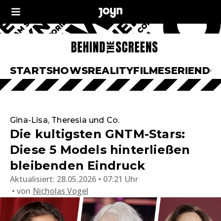
START
SHOWS
REALITY
FILME
SERIEN
DO
Gina-Lisa, Theresia und Co.
Die kultigsten GNTM-Stars:
Diese 5 Models hinterließen
bleibenden Eindruck
Aktualisiert:
28.05.2026 • 07:21 Uhr
von
Nicholas Vogel