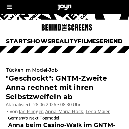
START
SHOWS
REALITY
FILME
SERIEN
DO
Tücken im Model-Job
"Geschockt": GNTM-Zweite
Anna rechnet mit ihren
Selbstzweifeln ab
Aktualisiert:
28.06.2026 • 08:30 Uhr
von
Jan Islinger
,
Anna-Maria Hock
,
Lena Maier
Germany's Next Topmodel
Anna beim Casino-Walk im GNTM-