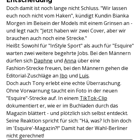
Doch damit ist noch lange nicht Schluss. "Wir lassen
euch noch nicht vom Haken", kündigt Kundin Bianka
Morgen im Beisein der Models mit einem Grinsen an -
und legt nach: "Jetzt haben wir zwei Cover, aber wir
brauchen auch noch eine Strecke."
Heißt: Sowohl für "InStyle Sport" als auch für "Esquire"
warten zwei weitere begehrte Jobs. Bei den Männern
dürfen sich
Daphne
und
Anna
über eine
Fashion‑Strecke freuen, bei den Männern gehen die
Editorial‑Zuschläge an
Ibo
und
Luis
.
Doch auch Tony erlebt eine echte Überraschung.
Ohne Vorwarnung taucht ein Foto in der neuen
"Esquire"-Strecke auf. In einem
TikTok-Clip
dokumentiert er, wie er im Buchladen durch das
Magazin blättert - und plötzlich sich selbst entdeckt.
Seine Reaktion spricht für sich: "Hä, was? Ich bin doch
im 'Esquire'‑Magazin?!" Damit hat der Wahl-Berliner
nicht gerechnet!