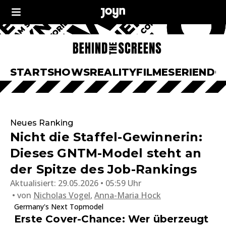
START
SHOWS
REALITY
FILME
SERIEN
DO
Neues Ranking
Nicht die Staffel-Gewinnerin:
Dieses GNTM-Model steht an
der Spitze des Job-Rankings
Aktualisiert:
29.05.2026 • 05:59 Uhr
von
Nicholas Vogel
,
Anna-Maria Hock
Germany's Next Topmodel
Erste Cover-Chance: Wer überzeugt