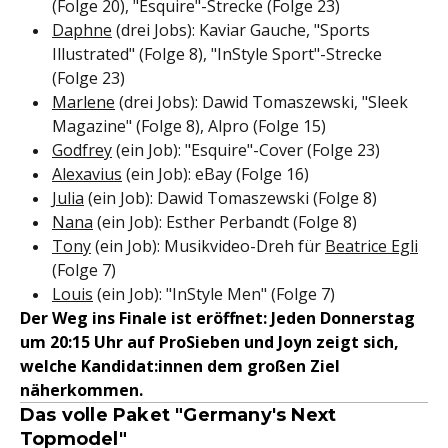
(Folge 20), "Esquire"-Strecke (Folge 23)
Daphne
(drei Jobs): Kaviar Gauche, "Sports
Illustrated" (Folge 8), "InStyle Sport"-Strecke
(Folge 23)
Marlene
(drei Jobs): Dawid Tomaszewski, "Sleek
Magazine" (Folge 8), Alpro (Folge 15)
Godfrey
(ein Job): "Esquire"-Cover (Folge 23)
Alexavius
(ein Job): eBay (Folge 16)
Julia
(ein Job): Dawid Tomaszewski (Folge 8)
Nana
(ein Job): Esther Perbandt (Folge 8)
Tony
(ein Job): Musikvideo-Dreh für
Beatrice Egli
(Folge 7)
Louis
(ein Job): "InStyle Men" (Folge 7)
Der Weg ins Finale ist eröffnet: Jeden Donnerstag
um 20:15 Uhr auf ProSieben und Joyn zeigt sich,
welche Kandidat:innen dem großen Ziel
näherkommen.
Das volle Paket "Germany's Next
Topmodel"