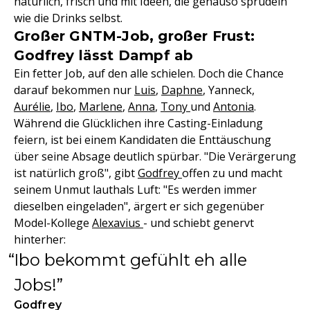
natürlich, frisch und mit Ideen, die genauso sprudeln
wie die Drinks selbst.
Großer GNTM-Job, großer Frust:
Godfrey lässt Dampf ab
Ein fetter Job, auf den alle schielen. Doch die Chance
darauf bekommen nur
Luis
,
Daphne
, Yanneck,
Aurélie
,
Ibo
,
Marlene
,
Anna
,
Tony
und
Antonia
.
Während die Glücklichen ihre Casting-Einladung
feiern, ist bei einem Kandidaten die Enttäuschung
über seine Absage deutlich spürbar. "Die Verärgerung
ist natürlich groß", gibt
Godfrey
offen zu und macht
seinem Unmut lauthals Luft: "Es werden immer
dieselben eingeladen", ärgert er sich gegenüber
Model-Kollege
Alexavius
- und schiebt genervt
hinterher:
Ibo bekommt gefühlt eh alle
Jobs!
Godfrey