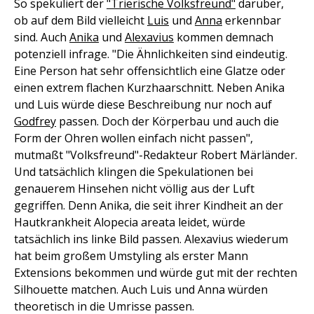
So spekuliert der
"Trierische Volksfreund"
darüber,
ob auf dem Bild vielleicht
Luis
und
Anna
erkennbar
sind. Auch
Anika
und
Alexavius
kommen demnach
potenziell infrage. "Die Ähnlichkeiten sind eindeutig.
Eine Person hat sehr offensichtlich eine Glatze oder
einen extrem flachen Kurzhaarschnitt. Neben Anika
und Luis würde diese Beschreibung nur noch auf
Godfrey
passen. Doch der Körperbau und auch die
Form der Ohren wollen einfach nicht passen",
mutmaßt "Volksfreund"-Redakteur Robert Märländer.
Und tatsächlich klingen die Spekulationen bei
genauerem Hinsehen nicht völlig aus der Luft
gegriffen. Denn Anika, die seit ihrer Kindheit an der
Hautkrankheit Alopecia areata leidet, würde
tatsächlich ins linke Bild passen. Alexavius wiederum
hat beim großem Umstyling als erster Mann
Extensions bekommen und würde gut mit der rechten
Silhouette matchen. Auch Luis und Anna würden
theoretisch in die Umrisse passen.