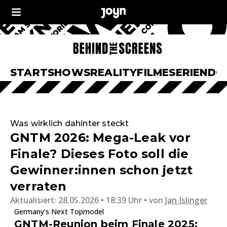
START
SHOWS
REALITY
FILME
SERIEN
DO
Was wirklich dahinter steckt
GNTM 2026: Mega-Leak vor
Finale? Dieses Foto soll die
Gewinner:innen schon jetzt
verraten
Aktualisiert:
28.05.2026 • 18:39 Uhr
von
Jan Islinger
Germany's Next Topmodel
GNTM-Reunion beim Finale 2025: