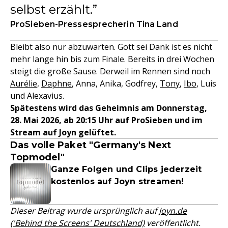
selbst erzählt.
ProSieben-Pressesprecherin Tina Land
Bleibt also nur abzuwarten. Gott sei Dank ist es nicht
mehr lange hin bis zum Finale. Bereits in drei Wochen
steigt die große Sause. Derweil im Rennen sind noch
Aurélie
,
Daphne
, Anna, Anika, Godfrey,
Tony
,
Ibo
, Luis
und Alexavius.
Spätestens wird das Geheimnis am Donnerstag,
28. Mai 2026, ab 20:15 Uhr auf ProSieben und im
Stream auf Joyn gelüftet.
Das volle Paket "Germany's Next
Topmodel"
Ganze Folgen und Clips jederzeit
kostenlos auf Joyn streamen!
Dieser Beitrag wurde ursprünglich auf
Joyn.de
('Behind the Screens' Deutschland)
veröffentlicht.