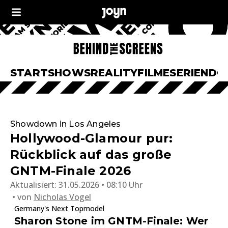
START
SHOWS
REALITY
FILME
SERIEN
DO
Showdown in Los Angeles
Hollywood-Glamour pur:
Rückblick auf das große
GNTM-Finale 2026
Aktualisiert:
31.05.2026 • 08:10 Uhr
von
Nicholas Vogel
Germany's Next Topmodel
Sharon Stone im GNTM-Finale: Wer