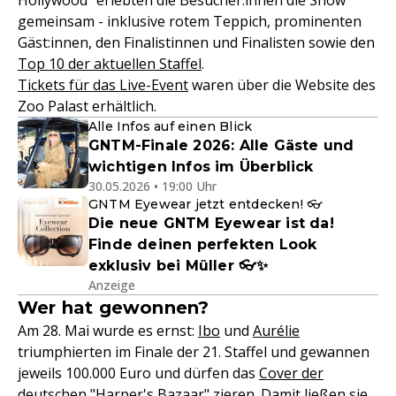
Hollywood" erlebten die Besucher:innen die Show
gemeinsam - inklusive rotem Teppich, prominenten
Gäst:innen, den Finalistinnen und Finalisten sowie den
Top 10 der aktuellen Staffel
.
Tickets für das Live-Event
waren über die Website des
Zoo Palast erhältlich.
Alle Infos auf einen Blick
GNTM-Finale 2026: Alle Gäste und
wichtigen Infos im Überblick
30.05.2026 • 19:00 Uhr
GNTM Eyewear jetzt entdecken! 👓
Die neue GNTM Eyewear ist da!
Finde deinen perfekten Look
exklusiv bei Müller 👓✨
Anzeige
Wer hat gewonnen?
Am 28. Mai wurde es ernst:
Ibo
und
Aurélie
triumphierten im Finale der 21. Staffel und gewannen
jeweils 100.000 Euro und dürfen das
Cover der
deutschen "Harper's Bazaar"
zieren. Damit ließen sie