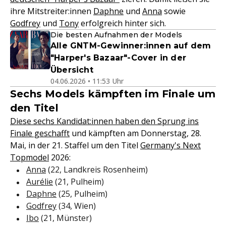
ihre Mitstreiter:innen
Daphne
und
Anna
sowie
Godfrey
und
Tony
erfolgreich hinter sich.
Die besten Aufnahmen der Models
Alle GNTM-Gewinner:innen auf dem
"Harper's Bazaar"-Cover in der
Übersicht
04.06.2026 • 11:53 Uhr
Sechs Models kämpften im Finale um
den Titel
Diese sechs Kandidat:innen haben den Sprung ins
Finale geschafft
und kämpften am Donnerstag, 28.
Mai, in der 21. Staffel um den Titel
Germany's Next
Topmodel
2026:
Anna
(22, Landkreis Rosenheim)
Aurélie
(21, Pulheim)
Daphne
(25, Pulheim)
Godfrey
(34, Wien)
Ibo
(21, Münster)