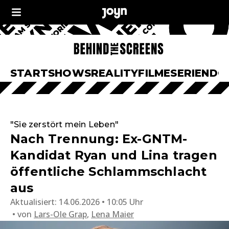
START
SHOWS
REALITY
FILME
SERIEN
DO
"Sie zerstört mein Leben"
Nach Trennung: Ex-GNTM-
Kandidat Ryan und Lina tragen
öffentliche Schlammschlacht
aus
Aktualisiert:
14.06.2026 • 10:05 Uhr
von
Lars-Ole Grap
,
Lena Maier