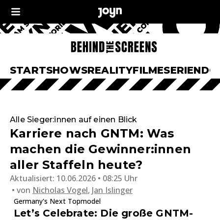
START
SHOWS
REALITY
FILME
SERIEN
DO
Alle Sieger:innen auf einen Blick
Karriere nach GNTM: Was
machen die Gewinner:innen
aller Staffeln heute?
Aktualisiert:
10.06.2026 • 08:25 Uhr
von
Nicholas Vogel
,
Jan Islinger
Germany's Next Topmodel
Let’s Celebrate: Die große GNTM-