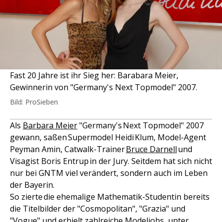
Fast 20 Jahre ist ihr Sieg her: Barabara Meier,
Gewinnerin von "Germany's Next Topmodel" 2007.
Bild: ProSieben
Als
Barbara Meier
"Germany's Next Topmodel" 2007
gewann, saßen Supermodel Heidi Klum, Model-Agent
Peyman Amin, Catwalk-Trainer
Bruce Darnell
und
Visagist Boris Entrup in der Jury. Seitdem hat sich nicht
nur bei GNTM viel verändert, sondern auch im Leben
der Bayerin.
So zierte die ehemalige Mathematik-Studentin bereits
die Titelbilder der "Cosmopolitan", "Grazia" und
"Vogue" und erhielt zahlreiche Modeljobs, unter