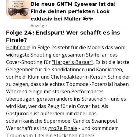
Die neue GNTM Eyewear ist da!
Finde deinen perfekten Look
exklusiv bei Müller 👓✨
Anzeige
Folge 24: Endspurt! Wer schafft es ins
Finale?
Halbfinale
! In Folge 24 steht für die Models das wohl
wichtigste Shooting der gesamten Staffel an: das
Cover-Shooting für
"Harper's Bazaar"
. Es ist die letzte
Gelegenheit für die Kandidatinnen und Kandidaten,
vor Heidi Klum und Chefredakteurin Kerstin Schneider
zu zeigen, dass sie echtes Topmodel-Potenzial haben.
Während einige mit starken Performances
überzeugen, geraten andere ins Straucheln - und es
wird klar, wer das Zeug für ein Cover hat. Als
Gastjurorin ist außerdem mit dabei: das
südafrikanische Supermodel
Candice Swanepoel
.
Wer schafft es ins
große Finale
- und kommt dem
Traum vom Titel ein Stückchen näher?