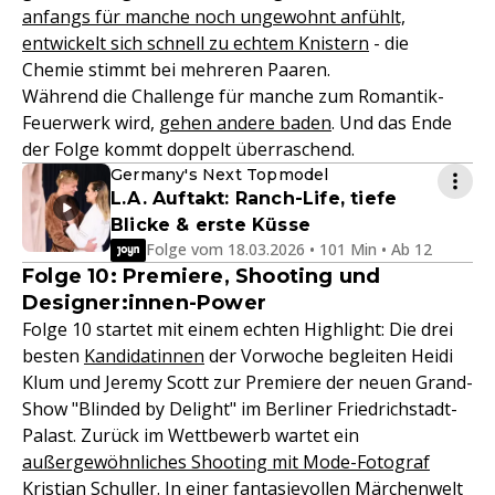
anfangs für manche noch ungewohnt anfühlt,
entwickelt sich schnell zu echtem Knistern
- die
Chemie stimmt bei mehreren Paaren.
Während die Challenge für manche zum Romantik-
Feuerwerk wird,
gehen andere baden
. Und das Ende
der Folge kommt doppelt überraschend.
Germany's Next Topmodel
L.A. Auftakt: Ranch-Life, tiefe
Blicke & erste Küsse
Folge vom 18.03.2026 • 101 Min • Ab 12
Folge 10: Premiere, Shooting und
Designer:innen-Power
Folge 10 startet mit einem echten Highlight: Die drei
besten
Kandidatinnen
der Vorwoche begleiten Heidi
Klum und Jeremy Scott zur Premiere der neuen Grand-
Show "Blinded by Delight" im Berliner Friedrichstadt-
Palast. Zurück im Wettbewerb wartet ein
außergewöhnliches Shooting mit Mode-Fotograf
Kristian Schuller
. In einer fantasievollen Märchenwelt