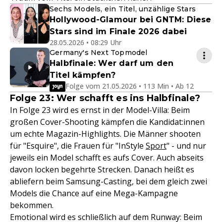
Sechs Models, ein Titel, unzählige Stars
Hollywood-Glamour bei GNTM: Diese
Stars sind im Finale 2026 dabei
28.05.2026 • 08:29 Uhr
Germany's Next Topmodel
Halbfinale: Wer darf um den
Titel kämpfen?
Folge vom 21.05.2026 • 113 Min • Ab 12
Folge 23: Wer schafft es ins Halbfinale?
In Folge 23 wird es ernst in der Model-Villa: Beim
großen Cover-Shooting kämpfen die Kandidat:innen
um echte Magazin-Highlights. Die Männer shooten
für "Esquire", die Frauen für "InStyle
Sport
" - und nur
jeweils ein Model schafft es aufs Cover. Auch abseits
davon locken begehrte Strecken. Danach heißt es
abliefern beim Samsung-Casting, bei dem gleich zwei
Models die Chance auf eine Mega-Kampagne
bekommen.
Emotional wird es schließlich auf dem Runway: Beim