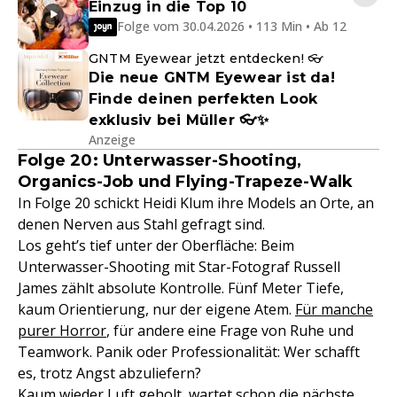
Einzug in die Top 10
Folge vom 30.04.2026 • 113 Min • Ab 12
GNTM Eyewear jetzt entdecken! 👓
Die neue GNTM Eyewear ist da!
Finde deinen perfekten Look
exklusiv bei Müller 👓✨
Anzeige
Folge 20: Unterwasser-Shooting,
Organics-Job und Flying-Trapeze-Walk
In Folge 20 schickt Heidi Klum ihre Models an Orte, an
denen Nerven aus Stahl gefragt sind.
Los geht’s tief unter der Oberfläche: Beim
Unterwasser-Shooting mit Star-Fotograf Russell
James zählt absolute Kontrolle. Fünf Meter Tiefe,
kaum Orientierung, nur der eigene Atem.
Für manche
purer Horror
, für andere eine Frage von Ruhe und
Teamwork. Panik oder Professionalität: Wer schafft
es, trotz Angst abzuliefern?
Kaum wieder Luft geholt, wartet schon die nächste