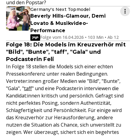
und den Popstar?
Germany's Next Topmodel
Beverly Hills-Glamour, Demi
Lovato & Musikvideo-
Performance
Folge vom 16.04.2026 • 103 Min • Ab 12
Folge 18: Die Models im Kreuzverhör mit
"Bild", "Bunte", "taff", "Gala" und
Podcasterin Feli
In Folge 18 stellen die Models sich einer echten
Pressekonferenz unter realen Bedingungen.
Vertreter:innen großer Medien wie "Bild", "Bunte",
"Gala", "
taff
" und eine Podcasterin interviewen die
Kandidat:innen kritisch und persönlich. Gefragt sind
nicht perfektes Posing, sondern Authentizität,
Schlagfertigkeit und Persönlichkeit. Für einige wird
das Kreuzverhör zur Herausforderung, andere
nutzen die Situation als Chance, sich unverstellt zu
zeigen. Wer überzeugt, sichert sich ein begehrtes