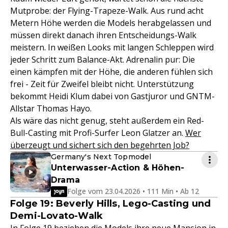
Mutprobe: der Flying-Trapeze-Walk. Aus rund acht
Metern Höhe werden die Models herabgelassen und
müssen direkt danach ihren Entscheidungs-Walk
meistern. In weißen Looks mit langen Schleppen wird
jeder Schritt zum Balance-Akt. Adrenalin pur: Die
einen kämpfen mit der Höhe, die anderen fühlen sich
frei - Zeit für Zweifel bleibt nicht. Unterstützung
bekommt Heidi Klum dabei von Gastjuror und GNTM-
Allstar Thomas Hayo.
Als wäre das nicht genug, steht außerdem ein Red-
Bull-Casting mit Profi-Surfer Leon Glatzer an.
Wer
überzeugt und sichert sich den begehrten Job?
Germany's Next Topmodel
Unterwasser-Action & Höhen-
Drama
Folge vom 23.04.2026 • 111 Min • Ab 12
Folge 19: Beverly Hills, Lego-Casting und
Demi-Lovato-Walk
In Folge 19 beziehen die Models ihre neue Mansion in