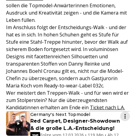
sollen die Topmodel-Anwärterinnen Emotionen,
Ausdruck und Kreativität zeigen - und die Kamera mit
Leben füllen.
Im Anschluss folgt der Entscheidungs-Walk - und der
hat es in sich. In hohen Schuhen geht es Stufe für
Stufe eine Stahl-Treppe hinunter, bevor der Walk auf
sicherem Boden fortgesetzt wird. In voluminösen
Designs mit facettenreichen Silhouetten und
transparenten Stoffen von Danny Reinke und
Johannes Boehl Cronau gilt es, nicht nur die Model-
Chefin zu überzeugen, sondern auch Gastjurorin
Maria Koch vom Ready-to-wear-Label 032c.
Wer meistert den Treppen-Walk - und für wen wird er
zum Stolperstein? Nur die überzeugendsten
Kandidatinnen erhalten am Ende ein
Ticket nach L.A.
Germany's Next Topmodel
Red Carpet, Designer-Showdown
& die große L.A.-Entscheidung!
Folge vom 12.03.2026 • 119 Min • Ab 12