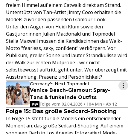
freiem Himmel auf einem Catwalk direkt am Strand.
Unterstützt von Tan-Artist Jimmy Coco erhalten die
Models zuvor den passenden Glamour-Look.
Unter den Augen von Heidi Klum sowie den
Gastjuror:innen Julien Macdonald und Topmodel
Stella Maxwell müssen die Kandidat:innen das Walk-
Motto "fearless, sexy, confident" verkörpern. Vor
Publikum, greller Sonne und lauter Strandkulisse wird
der Walk zur echten Mutprobe - wer nicht
selbstbewusst auftritt, geht unter. Wer überzeugt mit
Ausstrahlung, Präsenz und Persönlichkeit?
Germany's Next Topmodel
Venice Beach-Glamour: Spray-
Tans & funkelnde Outfits
Folge vom 02.04.2026 • 104 Min • Ab 12
Folge 15: Das große Sedcard-Shooting
In Folge 15 steht für die Models ein entscheidender
Moment an: das große Sedcard-Shooting. Auf einem
sonnigen Dach in Los Angeles fotografiert Mode-