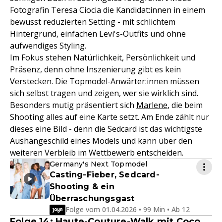
Fotografin Teresa Ciocia die Kandidat:innen in einem
bewusst reduzierten Setting - mit schlichtem
Hintergrund, einfachen Levi's-Outfits und ohne
aufwendiges Styling.
Im Fokus stehen Natürlichkeit, Persönlichkeit und
Präsenz, denn ohne Inszenierung gibt es kein
Verstecken. Die Topmodel-Anwärter:innen müssen
sich selbst tragen und zeigen, wer sie wirklich sind.
Besonders mutig präsentiert sich
Marlene
, die beim
Shooting alles auf eine Karte setzt. Am Ende zählt nur
dieses eine Bild - denn die Sedcard ist das wichtigste
Aushängeschild eines Models und kann über den
weiteren Verbleib im Wettbewerb entscheiden.
Germany's Next Topmodel
Casting-Fieber, Sedcard-
Shooting & ein
Überraschungsgast
Folge vom 01.04.2026 • 99 Min • Ab 12
Folge 14: Haute-Couture-Walk mit Coco