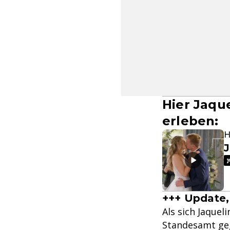
Hier Jaqu
erleben:
H
J
+++ Update, 
Als sich Jaquel
Standesamt geg