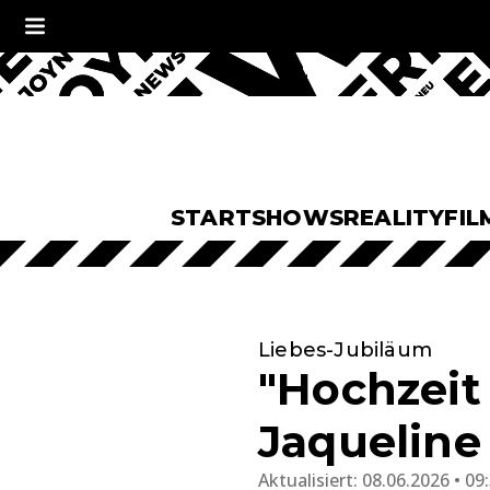
START
SHOWS
REALITY
FIL
Liebes-Jubiläum
"Hochzeit 
Jaqueline
Aktualisiert:
08.06.2026 • 09