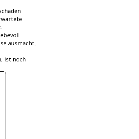
rschaden
rwartete
.
iebevoll
ause ausmacht,
, ist noch