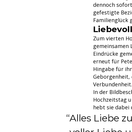
dennoch sofort
gefestigte Bez
Familienglück g
Liebevol
Zum vierten Ho
gemeinsamen L
Eindrücke gemei
erneut für Pete
Hingabe für ih
Geborgenheit, d
Verbundenheit
In der Bildbes
Hochzeitstag u
hebt sie dabei
Alles Liebe z