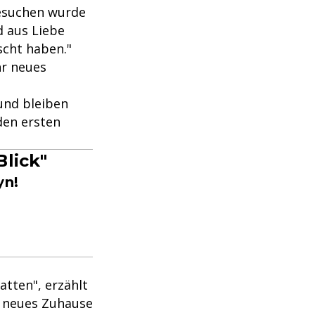
Besuchen wurde
d aus Liebe
scht haben."
hr neues
und bleiben
den ersten
Blick"
yn!
atten", erzählt
hr neues Zuhause