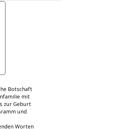
ohe Botschaft
enfamilie mit
ls zur Geburt
 Gramm und
genden Worten