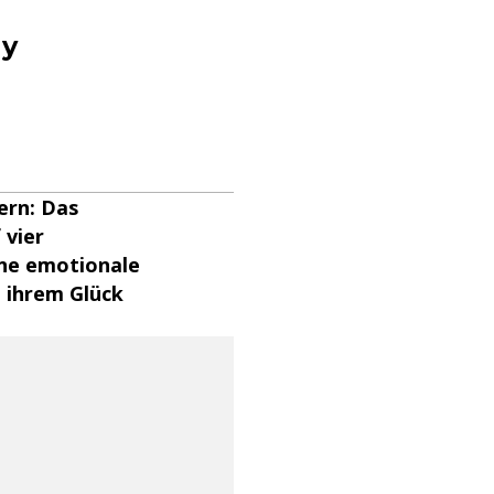
ly
ern: Das
 vier
ine emotionale
 ihrem Glück