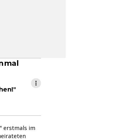
inmal
hen!"
" erstmals im
heirateten