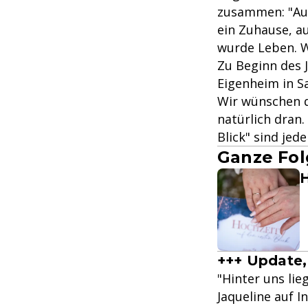
zusammen: "Aus
ein Zuhause, a
wurde Leben. W
Zu Beginn des 
Eigenheim in S
Wir wünschen d
natürlich dran.
Blick" sind jed
Ganze Fol
H
+++ Update,
"Hinter uns lie
Jaqueline auf I