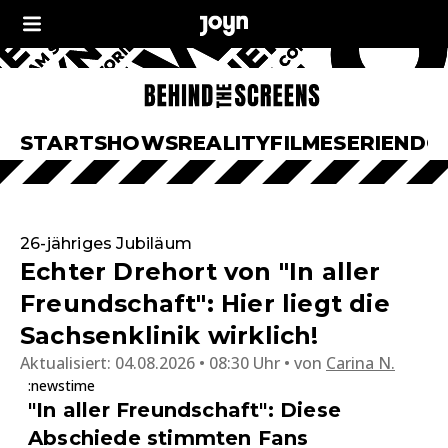
START
SHOWS
REALITY
FILME
SERIEN
DO
26-jähriges Jubiläum
Echter Drehort von "In aller
Freundschaft": Hier liegt die
Sachsenklinik wirklich!
Aktualisiert:
04.08.2026 • 08:30 Uhr
von
Carina N.
:newstime
"In aller Freundschaft": Diese
Abschiede stimmten Fans